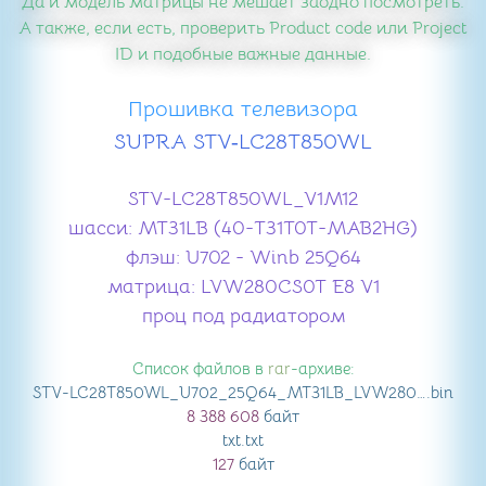
Да и модель матрицы не мешает заодно посмотреть.
А также, если есть, проверить Product code или Project
ID и подобные важные данные.
Прошивка телевизора
SUPRA STV‑LC28T850WL
STV-LC28T850WL_V1M12
шасси: MT31LB (40-T31T0T-MAB2HG)
флэш: U702 - Winb 25Q64
матрица: LVW280CS0T E8 V1
проц под радиатором
Список файлов в
rar
-архиве:
STV-LC28T850WL_U702_25Q64_MT31LB_LVW280CS0T E8 V1
.bin
8 388 608
байт
txt
.txt
127
байт