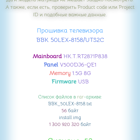
А также, если есть, проверить Product code или Project
ID и подобные важные данные.
Прошивка телевизора
BBK 50LEX‑8158/UTS2C
Mainboard
HK.T.RT2871P838
Panel
V500DJ6-QE1
Memory
1.5G 8G
Firmware
USB
Список файлов в
rar
-архиве:
BBK_50LEX-8158
.txt
56
байт
install
.img
1 300 920 320
байт