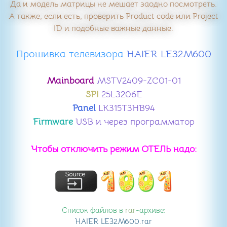
Да и модель матрицы не мешает заодно посмотреть.
А также, если есть, проверить Product code или Project
ID и подобные важные данные.
Прошивка телевизора
​ HAIER LE32M600
Mainboard
MSTV2409-ZC01-01
SPI
25L3206E
Panel
LK315T3HB94
Firmware
USB и через программатор
Чтобы отключить режим ОТЕЛЬ надо:
Список файлов в
rar
-архиве:
HAIER LE32M600
.rar