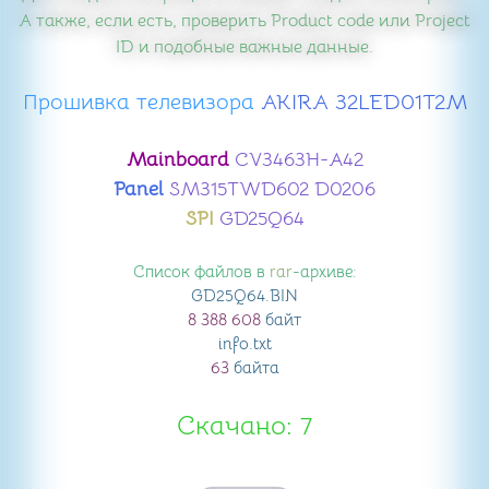
А также, если есть, проверить Product code или Project
ID и подобные важные данные.
Прошивка телевизора
​ AKIRA 32LED01T2M
Mainboard
CV3463H-A42
Panel
SM315TWD602 D0206
SPI
GD25Q64
Список файлов в
rar
-архиве:
GD25Q64
.BIN
8 388 608
байт
info
.txt
63
байта
Скачано: 7