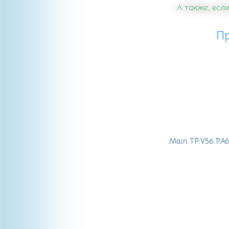
А также, если
П
Main TP.V56.PA