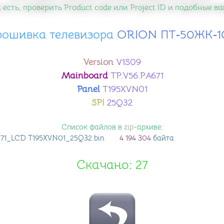
 есть, проверить Product code или Project ID и подобные 
рошивка телевизора
​ ORION ПТ‑50ЖК‑1
Version
V1S09
Mainboard
TP.V56.PA671
Panel
T195XVN01
SPI
25Q32
Список файлов в
zip
-архиве:
671_LCD T195XVN01_25Q32
.bin
4 194 304
байта
Скачано: 27