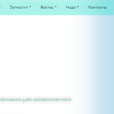
и
Запчасти
Файлы
Надо
Контакты
кая именно у вас материнская плата