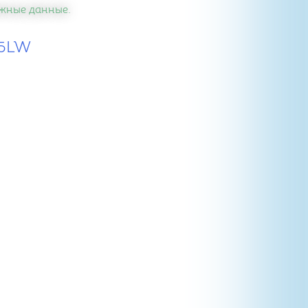
важные данные.
15LW