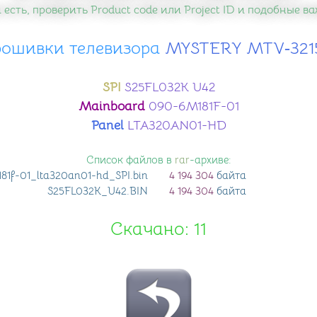
 есть, проверить Product code или Project ID и подобные 
рошивки телевизора
​ MYSTERY MTV‑32
SPI
S25FL032K U42
Mainboard
090-6M181F-01
Panel
LTA320AN01-HD
Список файлов в
rar
-архиве:
81f-01_lta320an01-hd_SPI
.bin
4 194 304
байта
S25FL032K_U42
.BIN
4 194 304
байта
Скачано: 11