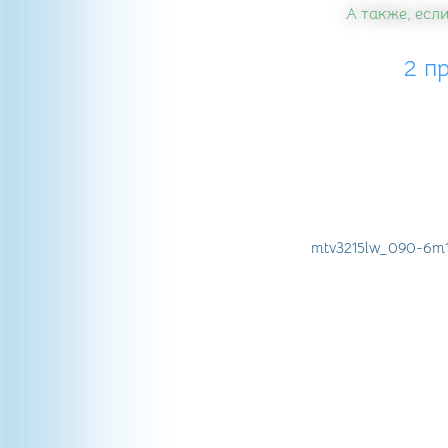
А также, если
2 п
mtv3215lw_090-6m1