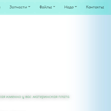
и
Запчасти
Файлы
Надо
Контакты
кая именно у вас материнская плата