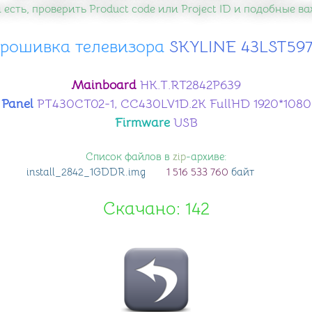
 есть, проверить Product code или Project ID и подобные 
рошивка телевизора
​ SKYLINE 43LST59
Mainboard
HK.T.RT2842P639
Panel
PT430CT02-1, CC430LV1D.2K FullHD 1920*1080
Firmware
USB
Список файлов в
zip
-архиве:
install_2842_1GDDR
.img
1 516 533 760
байт
Скачано: 142