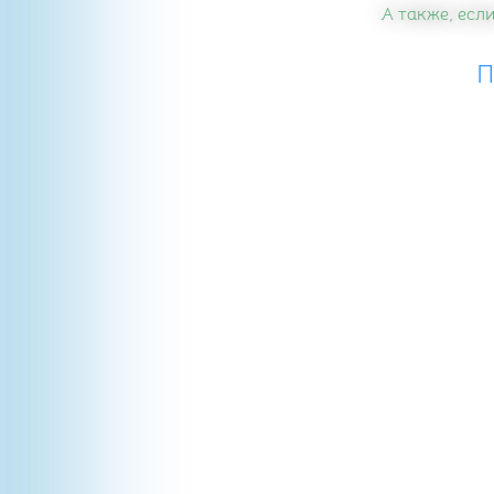
А также, если
П