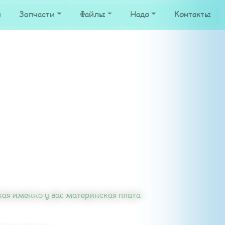
и
Запчасти
Файлы
Надо
Контакты
кая именно у вас материнская плата