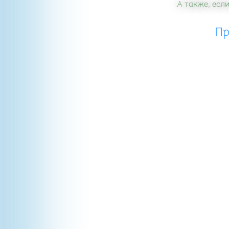
А также, если
Пр