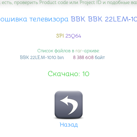
 есть, проверить Product code или Project ID и подобные 
ошивка телевизора
​ BBK BBK 22LEM‑1
SPI
25Q64
Список файлов в
rar
-архиве:
BBK 22LEM-1010
.bin
8 388 608
байт
Скачано: 10
Назад