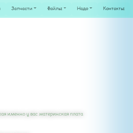
и
Запчасти
Файлы
Надо
Контакты
кая именно у вас материнская плата