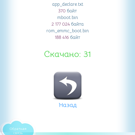
app_declare
.txt
370
байт
mboot
.bin
2 177 024
байта
rom_emmc_boot
.bin
188 416
байт
Скачано: 31
Назад