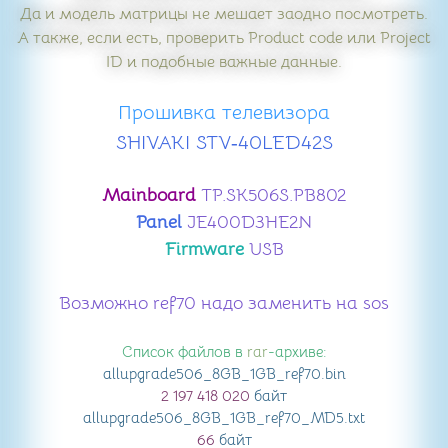
Да и модель матрицы не мешает заодно посмотреть.
А также, если есть, проверить Product code или Project
ID и подобные важные данные.
Прошивка телевизора
SHIVAKI STV‑40LED42S
Mainboard
TP.SK506S.PB802
Panel
JE400D3HE2N
Firmware
USB
Возможно ref70 надо заменить на sos
Список файлов в
rar
-архиве:
allupgrade506_8GB_1GB_ref70
.bin
2 197 418 020
байт
allupgrade506_8GB_1GB_ref70_MD5
.txt
66
байт