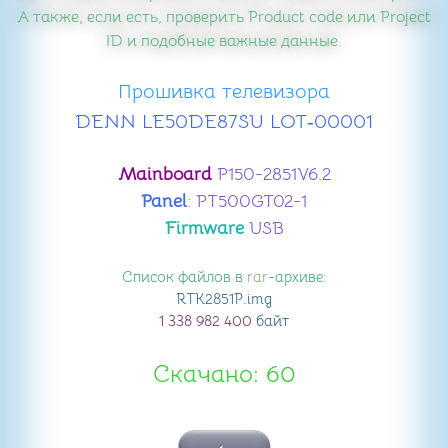
А также, если есть, проверить Product code или Project
ID и подобные важные данные.
Прошивка телевизора
DENN LE50DE87SU LOT‑00001
Mainboard
P150-2851V6.2
Panel
: PT500GT02-1
Firmware
USB
Список файлов в
rar
-архиве:
RTK2851P
.img
1 338 982 400
байт
Скачано: 60