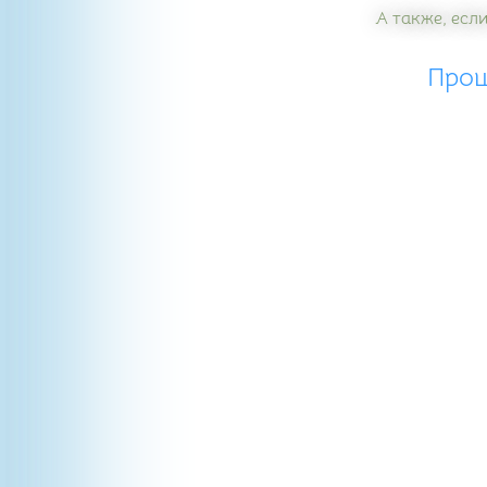
А также, если
Прош