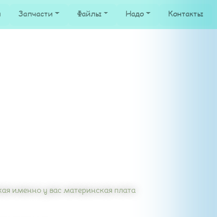
и
Запчасти
Файлы
Надо
Контакты
кая именно у вас материнская плата