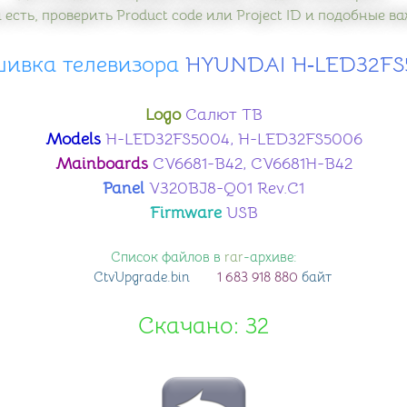
 есть, проверить Product code или Project ID и подобные 
ивка телевизора
​ HYUNDAI H‑LED32F
Logo
Салют ТВ
Models
H-LED32FS5004, H-LED32FS5006
Mainboards
CV6681-B42, CV6681H-B42
Panel
V320BJ8-Q01 Rev.C1
Firmware
USB
Список файлов в
rar
-архиве:
CtvUpgrade
.bin
1 683 918 880
байт
Скачано: 32