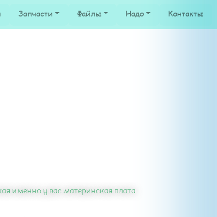
и
Запчасти
Файлы
Надо
Контакты
кая именно у вас материнская плата