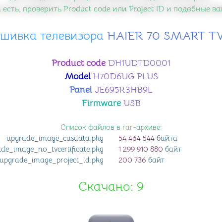
 есть, проверить Product code или Project ID и подобные 
шивка телевизора
​ HAIER 70 SMART T
Product code
DH1UDTD0001
Model
H70D6UG PLUS
Panel
JE695R3HB9L
Firmware
USB
Список файлов в
rar
-архиве:
upgrade_image_cusdata
.pkg
54 464 544
байта
de_image_no_tvcertificate
.pkg
1 299 910 880
байт
upgrade_image_project_id
.pkg
200 736
байт
Скачано: 9