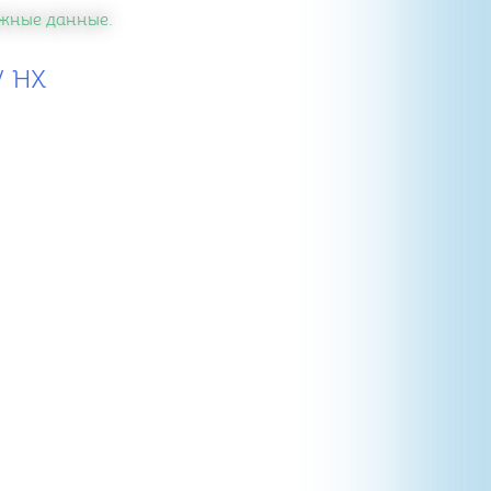
важные данные.
V HX