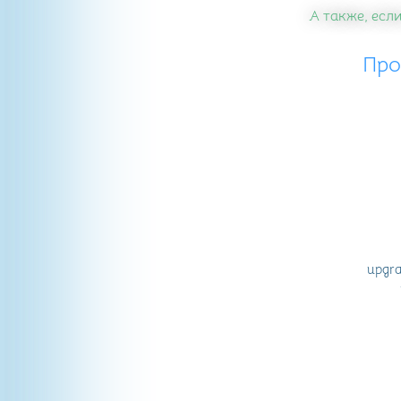
А также, если
Про
upgra