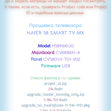
Да и модель матрицы не мешает заодно посмотреть.
А также, если есть, проверить Product code или Project
ID и подобные важные данные.
Прошивка телевизора
HAIER 58 SMART TV MX
Model
H58K66UG
Mainboard
CV6886H-A
Panel
CV580U1-T01-V02
Firmware
USB
Список файлов в
rar
-архиве:
project_id
.zip
214
байт
upgrade_loader_tvconfig_only
.zip
5 184 701
байт
upgrade_no_tvcertificate-11-516-H10
.pkg
1 254 243 749
байт