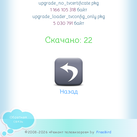
upgrade_no_tvcertificate
.pkg
1 166 105 318
байт
upgrade_loader_tvconfig_only
.pkg
5 030 791
байт
Скачано: 22
Назад
©2008-2026 «Ремонт телевизоров» by
FreeBird