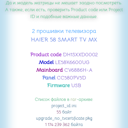
Да и модель матрицы не мешает заодно посмотреть.
А также, если есть, проверить Product code или Project
ID и подобные важные данные.
2 прошивки телевизора
HAIER 58 SMART TV MX
Product code
DH1SXXD0002
Model
LE58K6600UG
Mainboard
CV6886H-A
Panel
CC580PV5D
Firmware
USB
Список файлов в
rar
-архиве:
project_id
.ini
55
байт
upgrade_no_tvcertificate
.pkg
1 174 239 362
байта