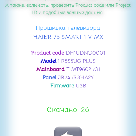
А также, если есть, проверить Product code или Project
ID и подобные важные данные.
Прошивка телевизора
HAIER 75 SMART TV MX
Product code
DH1UDND0001
Model
H75S5UG PLUS
Mainboard
T.MT9602.731
Panel
JR745R3HA2Y
Firmware
USB
Скачано: 26