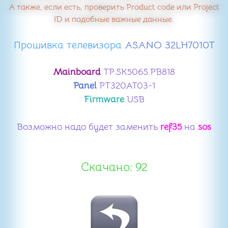
А также, если есть, проверить Product code или Project
ID и подобные важные данные.
Прошивка телевизора
​ ASANO 32LH7010T
Mainboard
TP.SK506S.PB818
Panel
PT320AT03-1
Firmware
USB
Возможно надо будет заменить
ref35
на
sos
Скачано: 92