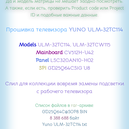
Да и модель матрицы не мешает заодно посмотреть.
А также, если есть, проверить Product code или Project
ID и подобные важные данные.
Прошивка телевизора
​ YUNO ULM‑32TC114
Models
ULM-32TC114, ULM-32TCW115
Mainboard
CV512H-U42
Panel
LSC320AN10-H02
SPI
GD25Q64CSIG U8
Слил для коллекции вовремя замены подсветки
с рабочего телевизора
Список файлов в
rar
-архиве:
GD25Q64C@SOP8
.BIN
8 388 688
байт
Yuno ULM-32TC114
.txt