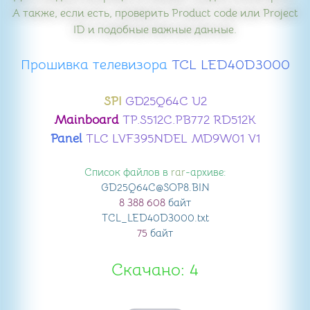
А также, если есть, проверить Product code или Project
ID и подобные важные данные.
Прошивка телевизора
​ TCL LED40D3000
SPI
GD25Q64C U2
Mainboard
TP.S512C.PB772 RD512K
Panel
TLC LVF395NDEL MD9W01 V1
Список файлов в
rar
-архиве:
GD25Q64C@SOP8
.BIN
8 388 608
байт
TCL_LED40D3000
.txt
75
байт
Скачано: 4