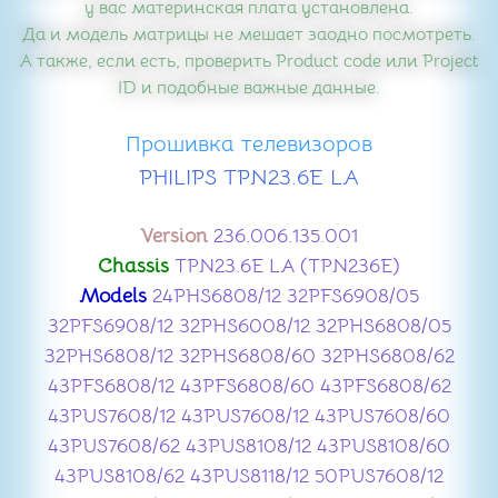
у вас материнская плата установлена.
Да и модель матрицы не мешает заодно посмотреть.
А также, если есть, проверить Product code или Project
ID и подобные важные данные.
Прошивка телевизоров
PHILIPS TPN23.6E LA
Version
236.006.135.001
Chassis
TPN23.6E LA (TPN236E)
Models
24PHS6808/12 32PFS6908/05
32PFS6908/12 32PHS6008/12 32PHS6808/05
32PHS6808/12 32PHS6808/60 32PHS6808/62
43PFS6808/12 43PFS6808/60 43PFS6808/62
43PUS7608/12 43PUS7608/12 43PUS7608/60
43PUS7608/62 43PUS8108/12 43PUS8108/60
43PUS8108/62 43PUS8118/12 50PUS7608/12