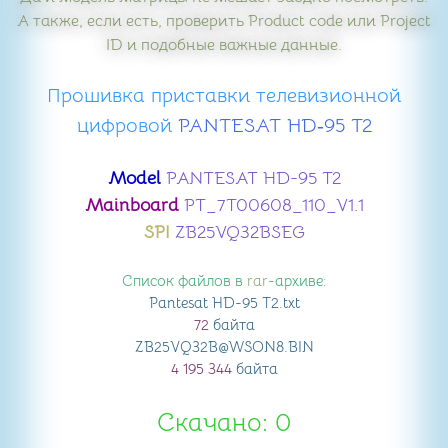
А также, если есть, проверить Product code или Project
ID и подобные важные данные.
Прошивка приставки телевизионной
цифровой
​ PANTESAT HD‑95 T2
Model
PANTESAT HD-95 T2
Mainboard
PT_7T00608_110_V1.1
SPI
ZB25VQ32BSEG
Список файлов в
rar
-архиве:
Pantesat HD-95 T2
.txt
72
байта
ZB25VQ32B@WSON8
.BIN
4 195 344
байта
Скачано: 0